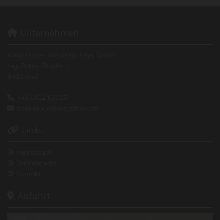
Unternehmen

Ambulance- Westtirol-Leys GmbH
Ing.-Baller-Straße 1
6460 Imst
+43 5412 63020

ambulance@westtirol.com

Links

Impressum

Datenschutz

Kontakt

Anfahrt
